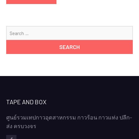
Se
for
TAPE AND BOX
ศูนย์รวมเทปกาวอุตสาหกรรม กาวร้อน กาวแท่ง ปลีก-
ส่ง ครบวงจร